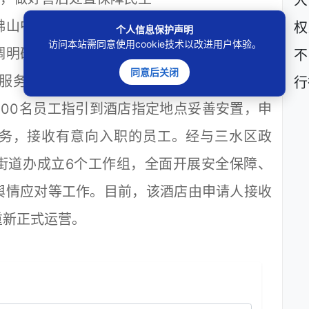
大
山中院采取切实有效措施将执行工作对实体
权
个人信息保护声明
访问本站需同意使用cookie技术以改进用户体验。
调明确了酒店交接后主体责任为申请执行人，
不
同意后关闭
服务，并对酒店员工进行妥善安置助其再就
行
00名员工指引到酒店指定地点妥善安置，申
务，接收有意向入职的员工。经与三水区政
街道办成立6个工作组，全面开展安全保障、
舆情应对等工作。目前，该酒店由申请人接收
重新正式运营。