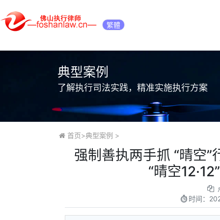
繁體
典型案例
了解执行司法实践，精准实施执行方案
首页
>
典型案例
>
强制善执两手抓 “晴空
“晴空12·
时间：
20