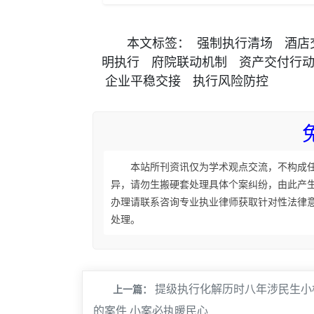
本文
标签
：
强制执行清场
酒店
明执行
府院联动机制
资产交付行
企业平稳交接
执行风险防控
本站所刊资讯仅为学术观点交流，不构成
异，请勿生搬硬套处理具体个案纠纷，由此产
办理请联系咨询专业执业律师获取针对性法律
处理。
提级执行化解历时八年涉民生小
上一篇：
的案件 小案必执暖民心