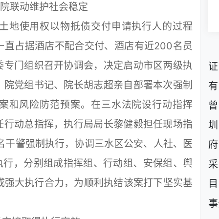
院联动维护社会稳定
土地使用权以物抵债交付申请执行人的过程
直占据酒店不配合交付、酒店有近200名员
委专门组织召开协调会，决定启动市区两级执
证
，院党组书记、院长胡志超亲自部署本次强制
有
案和风险防范预案。在三水法院设行动指挥
曾
任行动总指挥，执行局局长黎健毅担任现场指
圳
名干警强制执行，协调三水区公安、人社、医
府
执行，分别组成指挥组、行动组、安保组、舆
采
成强大执行合力，为顺利执结该案打下坚实基
目
事