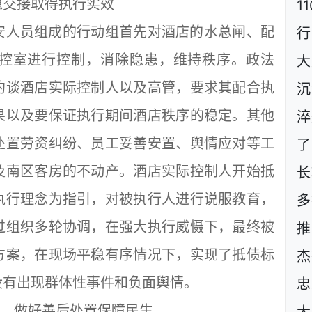
交接取得执行实效
1
人员组成的行动组首先对酒店的水总闸、配
行
控室进行控制，消除隐患，维持秩序。政法
大
约谈酒店实际控制人以及高管，要求其配合执
沉
果以及要保证执行期间酒店秩序的稳定。其他
淬
处置劳资纠纷、员工妥善安置、舆情应对等工
了
及南区客房的不动产。酒店实际控制人开始抵
长
执行理念为指引，对被执行人进行说服教育，
多
过组织多轮协调，在强大执行威慑下，最终被
推
方案，在现场平稳有序情况下，实现了抵债标
杰
没有出现群体性事件和负面舆情。
忠
，做好善后处置保障民生