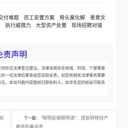
交付难题
员工安置方案
骨头案化解
善意文
动
执行威慑力
大型资产处置
现场招聘对接
免责声明
任何形式法律意见建议。法律适用存在地域、时效、个案等差
生的一切法律后果皆由您自担全责。如您有相关法律事务需要
意见。本站刊载内容版权归原权利人，如涉及您的权益可联系
标
“聪明反被聪明误”：提前转移财产
下一篇：
难逃刑事追责