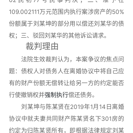
02民初77号民事判决；二、准予在
109.002111万元范围内执行案涉房产的50%
份额属于刘某坤的部分用以偿还刘某华的债
权；三、驳回刘某华的其他诉讼请求。
裁判理由
法院生效裁判认为，本案争议的焦点问
题：债权人对债务人在离婚协议中将自己应
有的财产份额无偿转让给另一方的约定能否
行使撤销权并
强制执行
偿还债务。
刘某坤与陈某贤在2019年1月14日离婚
协议中就夫妻共同财产陈某贤名下301房的
约定为归陈某贤所有，即根据法律规定刘某