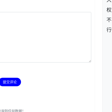
大
权
不
行
提交评论
查询到任何数据！