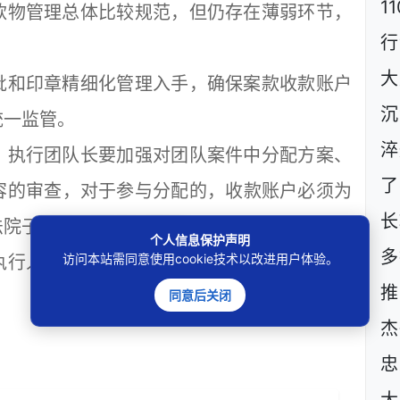
1
物管理总体比较规范，但仍存在薄弱环节，
行
大
批和印章精细化管理入手，确保案款收款账户
沉
统一监管。
淬
，执行团队长要加强对团队案件中分配方案、
了
容的审查，对于参与分配的，收款账户必须为
长
法院子账号后再进行退付。
个人信息保护声明
多
访问本站需同意使用cookie技术以改进用户体验。
执行人立案时锁定的账户，非经审批，收款账
推
同意后关闭
杰
忠