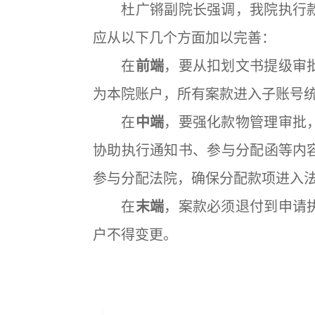
杜广锵副院长强调，我院执行款
应从以下几个方面加以完善：
在
前端
，要从扣划文书提级审
为本院账户，所有案款进入子账号
在
中端
，要强化款物管理审批
协助执行通知书、参与分配函等内
参与分配法院，确保分配款项进入
在
末端
，案款必须退付到申请
户不得变更。