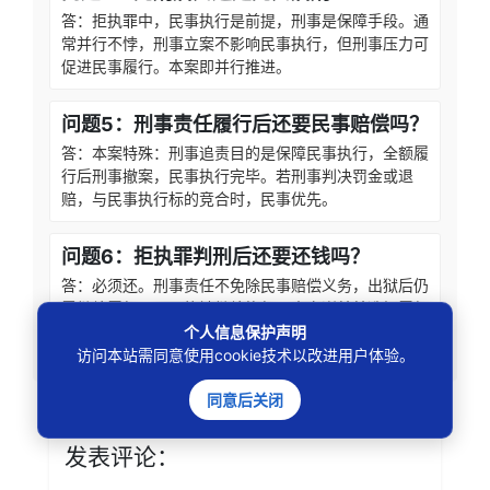
答：拒执罪中，民事执行是前提，刑事是保障手段。通
常并行不悖，刑事立案不影响民事执行，但刑事压力可
促进民事履行。本案即并行推进。
问题5：刑事责任履行后还要民事赔偿吗？
答：本案特殊：刑事追责目的是保障民事执行，全额履
行后刑事撤案，民事执行完毕。若刑事判决罚金或退
赔，与民事执行标的竞合时，民事优先。
问题6：拒执罪判刑后还要还钱吗？
答：必须还。刑事责任不免除民事赔偿义务，出狱后仍
需继续履行，且可能被继续执行。本案谢某某选择履行
而非服刑，明智之举。
个人信息保护声明
访问本站需同意使用cookie技术以改进用户体验。
同意后关闭
发表评论：