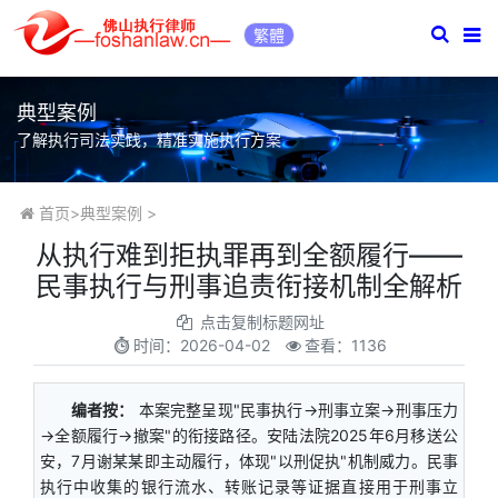
繁體
典型案例
了解执行司法实践，精准实施执行方案
首页
>
典型案例
>
从执行难到拒执罪再到全额履行——
民事执行与刑事追责衔接机制全解析
点击复制标题网址
时间：
2026-04-02
查看：1136
编者按：
本案完整呈现"民事执行→刑事立案→刑事压力
→全额履行→撤案"的衔接路径。安陆法院2025年6月移送公
安，7月谢某某即主动履行，体现"以刑促执"机制威力。民事
执行中收集的银行流水、转账记录等证据直接用于刑事立