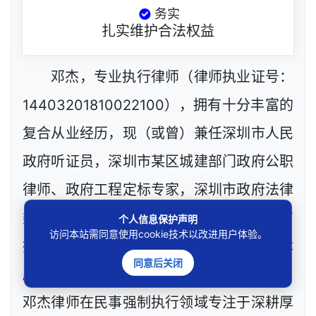
务实
扎实维护合法权益
邓杰，专业执行律师（律师执业证号：
14403201810022100），拥有十分丰富的
复合从业经历，现（或曾）兼任深圳市人民
政府听证员，深圳市某区城建部门政府公职
律师、政府工程定标专家，深圳市政府法律
类采购评审专家，网络技术工程师等，目前
个人信息保护声明
访问本站需同意使用cookie技术以改进用户体验。
执业于北京市炜衡（深圳）律师事务所（律
同意后关闭
所执业证号：24403200511032007）。
邓杰律师在民事强制执行领域专注于深耕厚