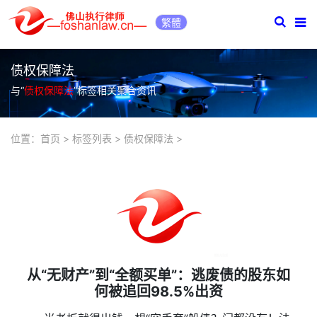
繁體
债权保障法
与“
债权保障法
”标签相关聚合资讯
位置：
首页
>
标签列表
>
债权保障法
>
从“无财产”到“全额买单”：逃废债的股东如
何被追回98.5%出资