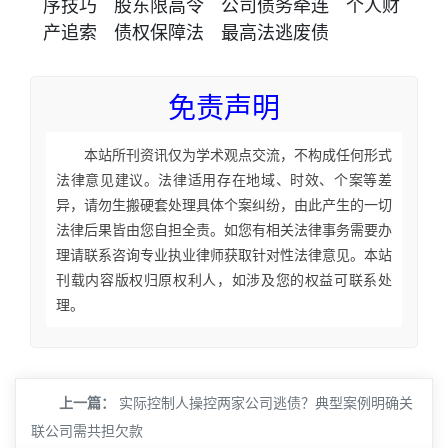
序技巧
股东限高令
公司债务牵连
个人财
产追索
债权保障法
最高法逃废债
免责声明
本站所刊资讯仅为学术观点交流，不构成任何形式
法律意见建议。法律适用存在地域、时效、个案等差
异，请勿生搬硬套处理具体个案纠纷，由此产生的一切
法律后果皆由您自担全责。如您有相关法律事务需要办
理请联系咨询专业执业律师获取针对性法律意见。本站
刊载内容版权归原权利人，如涉及您的权益可联系处
理。
上一篇：
实际控制人操控两家公司逃债？典型案例明确关
联公司需共担欠款