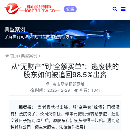
繁體
典型案例
了解执行司法实践，精准实施执行方案
首页
>
典型案例
>
从“无财产”到“全额买单”：逃废债的
股东如何被追回98.5%出资
点击复制标题网址
时间：
2025-12-29
查看：1041
编者按：
当老板就得出钱，想“空手套”躲债？门都没
有！法院说了：公司欠你钱，却零元把股份转给亲戚，还把
交钱日子拖到20年后，原股东和新股东都得一起赔。遇到这
种赖账公司，债主大胆告，法律给你撑腰！