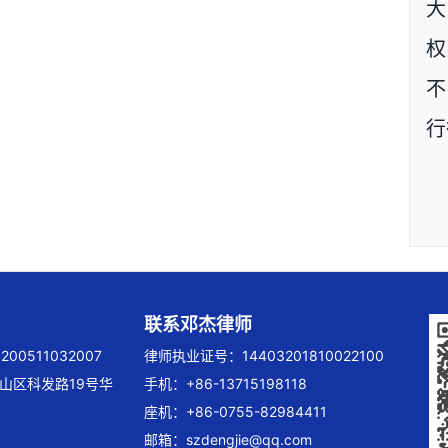
大
权
不
行
联系邓杰律师
00511032007
律师执业证号：14403201810022100
山区科发路19号华
手机：+86-13715198118
座机：+86-0755-82984411
邮箱：
szdengjie@qq.com