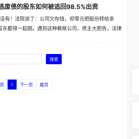
：逃废债的股东如何被追回98.5%出资
都没有！法院说了：公司欠你钱，却零元把股份转给亲
股东都得一起赔。遇到这种赖账公司，债主大胆告，法律
搜索
页
1
下一页
尾页