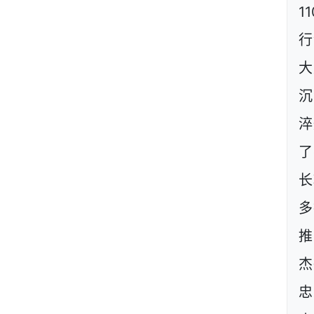
1
行
大
沉
淬
了
长
多
推
杰
忠