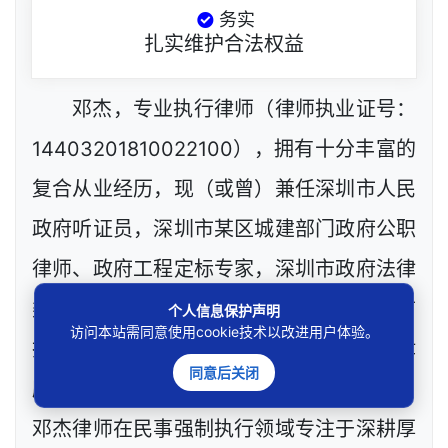
务实
扎实维护合法权益
邓杰，专业执行律师（律师执业证号：
14403201810022100），拥有十分丰富的
复合从业经历，现（或曾）兼任深圳市人民
政府听证员，深圳市某区城建部门政府公职
律师、政府工程定标专家，深圳市政府法律
类采购评审专家，网络技术工程师等，目前
个人信息保护声明
访问本站需同意使用cookie技术以改进用户体验。
执业于北京市炜衡（深圳）律师事务所（律
同意后关闭
所执业证号：24403200511032007）。
邓杰律师在民事强制执行领域专注于深耕厚