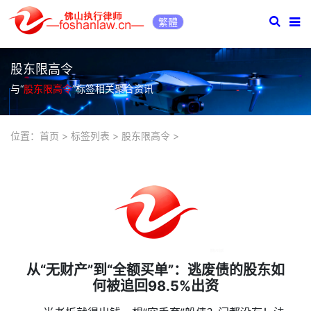
繁體
股东限高令
与“
股东限高令
”标签相关聚合资讯
位置：
首页
>
标签列表
>
股东限高令
>
从“无财产”到“全额买单”：逃废债的股东如
何被追回98.5%出资