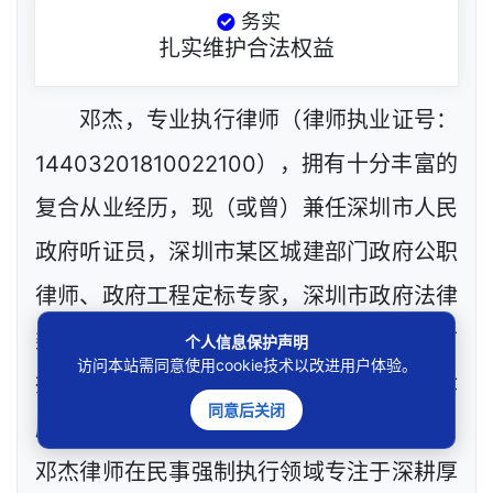
务实
扎实维护合法权益
邓杰，专业执行律师（律师执业证号：
14403201810022100），拥有十分丰富的
复合从业经历，现（或曾）兼任深圳市人民
政府听证员，深圳市某区城建部门政府公职
律师、政府工程定标专家，深圳市政府法律
类采购评审专家，网络技术工程师等，目前
个人信息保护声明
访问本站需同意使用cookie技术以改进用户体验。
执业于北京市炜衡（深圳）律师事务所（律
同意后关闭
所执业证号：24403200511032007）。
邓杰律师在民事强制执行领域专注于深耕厚